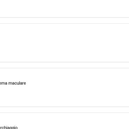
edema maculare
erchiaggio