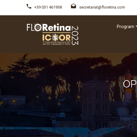
+39 031 461938
secretariat@floretina.com
Program
OP